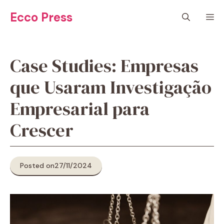
Pular
Ecco Press
M
para
o
conteúdo
Case Studies: Empresas
que Usaram Investigação
Empresarial para
Crescer
Posted on
27/11/2024