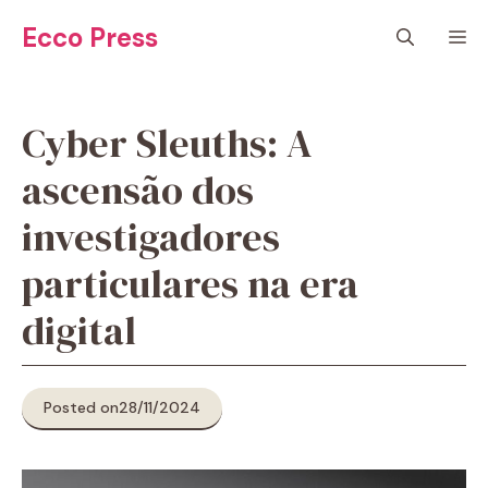
Pular
Ecco Press
M
para
o
conteúdo
Cyber ​​Sleuths: A
ascensão dos
investigadores
particulares na era
digital
Posted on
28/11/2024