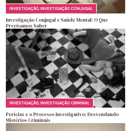
INVESTIGAÇÃO
,
INVESTIGAÇÃO CONJUGAL
Investigação Conjugal e Saúde Mental: O Que
Precisamos Saber
INVESTIGAÇÃO
,
INVESTIGAÇÃO CRIMINAL
Perícias e o Processo Investigativo: Desvendando
Mistérios Criminais