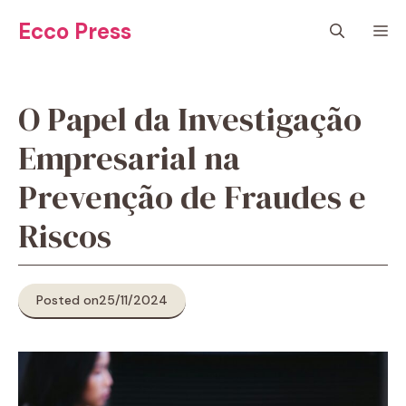
Pular
Ecco Press
M
para
o
conteúdo
O Papel da Investigação
Empresarial na
Prevenção de Fraudes e
Riscos
Posted on
25/11/2024